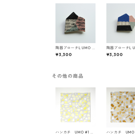
陶器ブローチL UMO #
陶器ブローチL U
1
2
¥3,300
¥3,300
その他の商品
ハンカチ UMO #1 イ
ハンカチ UMO 