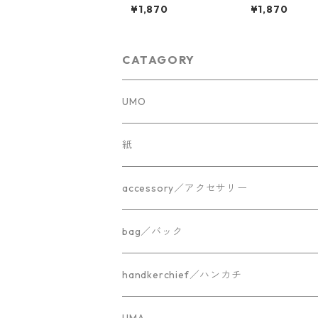
エロー
ラウン
¥1,870
¥1,870
CATAGORY
UMO
紙
accessory／アクセサリー
bag／バック
handkerchief／ハンカチ
UMA