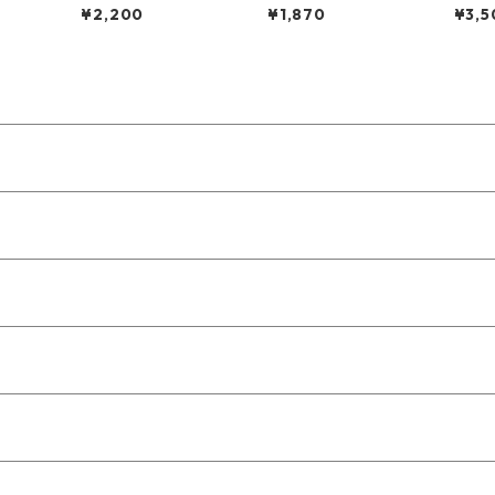
ブルー
ルー
¥2,200
¥1,870
¥3,5