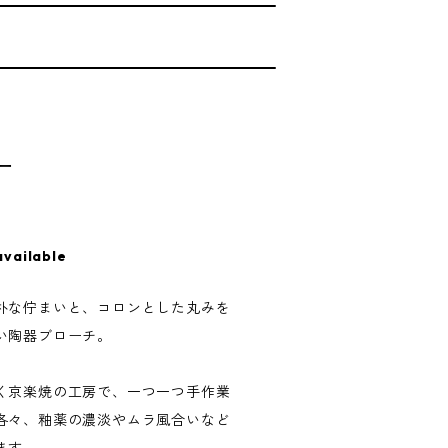
T
ルー
available
朴な佇まいと、コロンとした丸みを
い陶器ブローチ。
く京楽焼の工房で、一つ一つ手作業
各々、釉薬の濃淡やムラ風合いなど