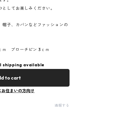
ます。
つとしてお楽しみください。
、帽子、カバンなどファッションの
8ｃｍ ブローチピン 3ｃｍ
l shipping available
d to cart
にお住まいの方向け
通報する