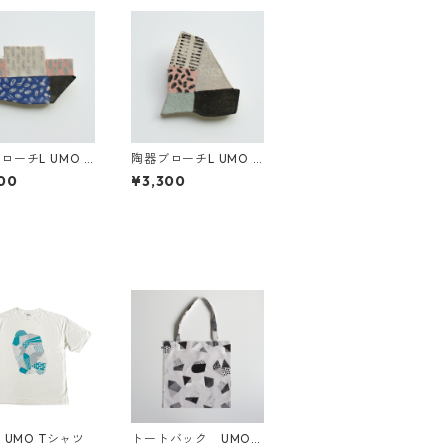
ローチL UMO #
陶器ブローチL UMO #
6
00
¥3,300
a UMO Tシャツ
トートバック UMO #